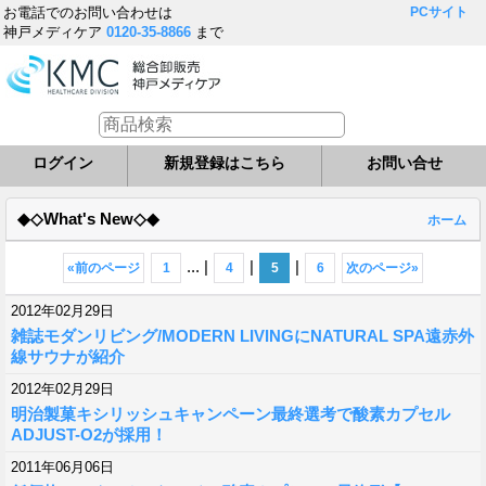
お電話でのお問い合わせは
PCサイト
神戸メディケア
0120-35-8866
まで
ログイン
新規登録はこちら
お問い合せ
◆◇What's New◇◆
ホーム
...
|
|
|
«
前のページ
1
4
5
6
次のページ
»
2012年02月29日
雑誌モダンリビング/MODERN LIVINGにNATURAL SPA遠赤外
線サウナが紹介
2012年02月29日
明治製菓キシリッシュキャンペーン最終選考で酸素カプセル
ADJUST-O2が採用！
2011年06月06日