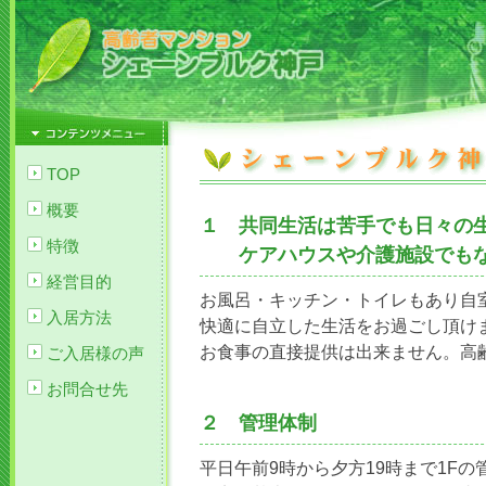
TOP
概要
１ 共同生活は苦手でも日々の
特徴
ケアハウスや介護施設でもな
経営目的
お風呂・キッチン・トイレもあり自
入居方法
快適に自立した生活をお過ごし頂け
お食事の直接提供は出来ません。高
ご入居様の声
お問合せ先
２ 管理体制
平日午前9時から夕方19時まで1Fの