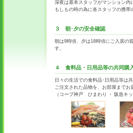
深夜は基本スタッフがマンション内
もしもの時の為に各スタッフの携帯
３ 朝･夕の安全確認
朝は9時頃、夕は18時頃にご入居の
す。
４ 食料品・日用品等の共同購
日々の生活での食料品･日用品等は
ご注文された品物を、お部屋までお
（コープ神戸 ひまわり ・ 阪急キ