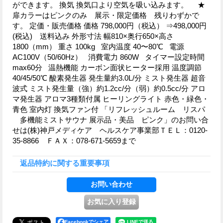
ができます。 換気 換気口より空気を吸い込みます。 ★
扉カラーはピンクのみ 展示・限定価格 残りわずかで
す。 定価・販売価格 価格 798,000円（税込） ⇒498,000円
(税込) 送料込み 外形寸法 幅810×奥行650×高さ
1800（mm） 重さ 100kg 室内温度 40〜80℃ 電源
AC100V（50/60Hz） 消費電力 860W タイマー設定時間
max60分 温熱機能 カーボン面状ヒーター採用 温度調節
40/45/50℃ 酸素発生器 発生量約3.0L/分 ミスト発生器 超音
波式 ミスト発生量（強）約1.2cc/分（弱）約0.5cc/分 アロ
マ発生器 アロマ3種類付属 ヒーリングライト 赤色・緑色・
青色 室内灯 換気ファン付 「リフレッシュルーム リスパ
多機能ミストサウナ 展示品・美品 ピンク」のお問い合
せは(株)神戸メディケア ヘルスケア事業部ＴＥＬ：0120-
35-8866 ＦＡＸ：078-671-5659まで
返品特約に関する重要事項
Facebookでシェア