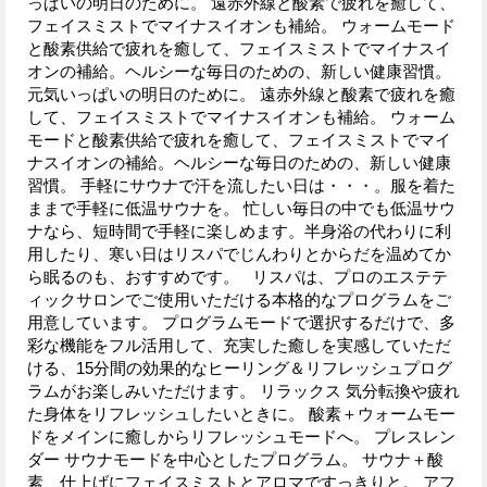
っぱいの明日のために。 遠赤外線と酸素で疲れを癒して、
フェイスミストでマイナスイオンも補給。 ウォームモード
と酸素供給で疲れを癒して、フェイスミストでマイナスイ
オンの補給。ヘルシーな毎日のための、新しい健康習慣。
元気いっぱいの明日のために。 遠赤外線と酸素で疲れを癒
して、フェイスミストでマイナスイオンも補給。 ウォーム
モードと酸素供給で疲れを癒して、フェイスミストでマイ
ナスイオンの補給。ヘルシーな毎日のための、新しい健康
習慣。 手軽にサウナで汗を流したい日は・・・。服を着た
ままで手軽に低温サウナを。 忙しい毎日の中でも低温サウ
ナなら、短時間で手軽に楽しめます。半身浴の代わりに利
用したり、寒い日はリスパでじんわりとからだを温めてか
ら眠るのも、おすすめです。 リスパは、プロのエステテ
ィックサロンでご使用いただける本格的なプログラムをご
用意しています。 プログラムモードで選択するだけで、多
彩な機能をフル活用して、充実した癒しを実感していただ
ける、15分間の効果的なヒーリング＆リフレッシュプログ
ラムがお楽しみいただけます。 リラックス 気分転換や疲れ
た身体をリフレッシュしたいときに。 酸素＋ウォームモー
ドをメインに癒しからリフレッシュモードへ。 プレスレン
ダー サウナモードを中心としたプログラム。 サウナ＋酸
素、仕上げにフェイスミストとアロマですっきりと。 アフ