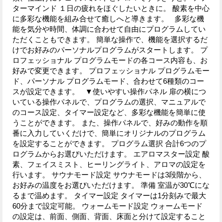
ターマインド １日の疲れをほぐしたいときに。 酸素を中心
に多彩な機能を組み合せて癒しへと導きます。 多彩な機
能を気分や時間、体調に合わせて自由にプログラムしてい
ただくこともできます。 簡単な操作で、機能を選択するだ
けでお好みのパーソナルプログラムがスタートします。 プ
ロフェッショナル プログラムモードの各コース内容も、お
好みで変更できます。 プロフェッショナル プログラムモー
ド、パーソナル プログラムモード、合わせて6種類のコー
スが設定できます。 ▼使いやすい操作パネル 扉の横につ
いている操作パネルで、プログラムの選択、マニュアルで
のコース設定、タイマー設定など、多彩な機能を簡単に使
うことができます。 また、操作パネルで、好みの動作を順
番に入力していくだけで、簡単にオリジナルのプログラム
を設定することができます。 プログラム選択 合計6つのプ
ログラムからお選びいただけます。 エアロマスター設定 酸
素、フェイスミスト、ヒーリングライト、アロマの設定を
行います。 サウナモード設定 サウナモードは3段階から、
お好みの温度をお選びいただけます。 準備 室温が30℃にな
るまで温めます。 タイマー設定 タイマーは1分刻みで最大
60分まで設定可能。 ウォームモード設定 ウォームモード
の設定は、前面、側面、背面、床面と分けて設定すること