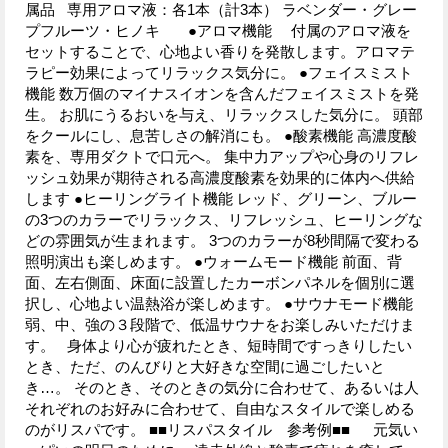
属品 専用アロマ液：各1本（計3本） ラベンダー・グレー
プフルーツ・ヒノキ ●アロマ機能 付属のアロマ液を
セットすることで、心地よい香りを発散します。アロマテ
ラピー効果によってリラックス気分に。 ●フェイスミスト
機能 数万個のマイナスイオンを含んだフェイスミストを発
生。 お肌にうるおいを与え、リラックスした気分に。 頭部
をクールにし、息苦しさの解消にも。 ●酸素機能 高濃度酸
素を、専用ダクトで口元へ。 集中力アップや心身のリフレ
ッシュ効果が期待される高濃度酸素を効果的に体内へ供給
します ●ヒーリングライト機能 レッド、グリーン、ブルー
の3つのカラーでリラックス、リフレッシュ、ヒーリングな
どの雰囲気が生まれます。 3つのカラーが8秒間隔で変わる
照明演出も楽しめます。 ●ウォームモード機能 前面、背
面、左右側面、床面に設置したカーボンパネルを個別に選
択し、心地よい温熱浴が楽しめます。 ●サウナモード機能
弱、中、強の３段階で、低温サウナをお楽しみいただけま
す。 身体より心が疲れたとき、短時間ですっきりしたい
とき、ただ、のんびりと大好きな空間に過ごしたいと
き…。 そのとき、そのときの気分に合わせて、あるいは人
それぞれのお好みに合わせて、自由なスタイルで楽しめる
のがリスパです。 ■■リスパスタイル 参考例■■ 元気い