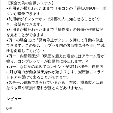
【安全の為の自動システム】
●利用者が横たわったままでリモコンの「運転ON/OFF」ボ
タンが操作できます。
●利用者がインターホンで外部の人に知らせることがで
き、会話もできます。
●利用者が横たわったままで「操作器」の数値や作動状況
を見ることができます。
●万一の場合には「緊急停止ボタン」を押して作動を停止
できます。この場合、カプセル内の緊急排気弁を開けて減
圧を促進してください。
●万一、内部気圧が1.3気圧を超えた場合にはアラーム音が
鳴り、コンプレッサーが自動的に停止します。<
●万一、なにかの原因でコンセントが抜けた場合、自動的
に呼び電力が働き減圧操作が始まります。減圧後にスライ
ドドアを開けて出ることができます。
●スチール鋼板で造られているため、布製、樹脂製とは異
なり故障や破損の恐れがほとんどありません。
レビュー
0
件