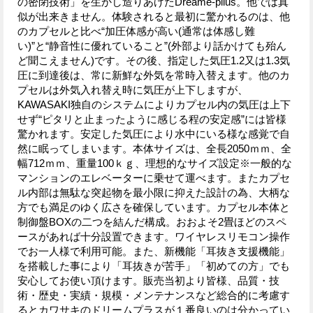
の密閉技術」を生かし造りあげたDreame-pllus。他では真
似が出来きません。体験されると最初に驚かれるのは、他
のカプセルと比べ“加圧体感が高い(通常は体感し難
い)”と“静音性に優れていること”(外部より話かけても殆ん
ど聞こえません)です。その後、指定した気圧1.2又は1.3気
圧に到達後は、常に新鮮な外気を常時入替えます。他のカ
プセルは外気入れ替え時に気圧が上下しますが、
KAWASAKI独自のシステムによりカプセル内の気圧は上下
せず“ピタリと止まったように感じる程の安定感”には皆様
驚かれます。安定した気圧により水中にいる様な感覚で自
然に眠ってしまいます。本体サイズは、全長2050ｍｍ、全
幅712ｍｍ、重量100ｋｇ、理想的なサイズ設定※一般的な
マンションのエレベーターに乗せて運べます。またカプセ
ル内部は無駄な突起物を最小限に抑えた設計の為、大柄な
方でも満足のゆく広さを確保しています。カプセル本体と
制御盤BOXの二つを結んだ構成。おおよそ2畳ほどのスペ
ースがあれば十分設置できます。ワイヤレスリモコン操作
でお一人様で利用可能。また、新機能「耳抜き支援機能」
を搭載した事により「耳抜きが苦手」「初めての方」でも
安心してお使い頂けます。販売当初より皆様、品質・技
術・歴史・実績・規模・メンテナンスなど総合的に考慮す
るとカワサキのドリームプラスが１番良いのは分かってい