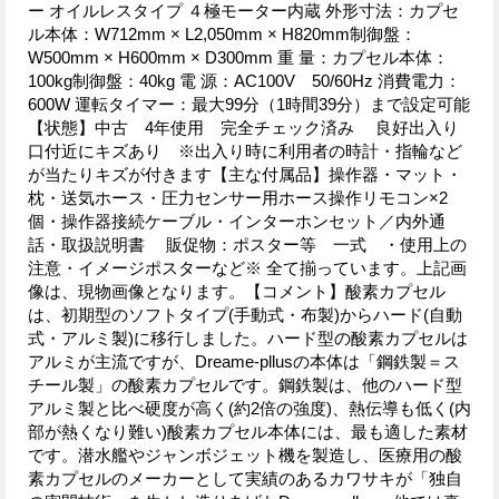
ー オイルレスタイプ ４極モーター内蔵 外形寸法：カプセ
ル本体：W712mm × L2,050mm × H820mm制御盤：
W500mm × H600mm × D300mm 重 量：カプセル本体：
100kg制御盤：40kg 電 源：AC100V 50/60Hz 消費電力：
600W 運転タイマー：最大99分（1時間39分）まで設定可能
【状態】中古 4年使用 完全チェック済み 良好出入り
口付近にキズあり ※出入り時に利用者の時計・指輪など
が当たりキズが付きます【主な付属品】操作器・マット・
枕・送気ホース・圧力センサー用ホース操作リモコン×2
個・操作器接続ケーブル・インターホンセット／内外通
話・取扱説明書 販促物：ポスター等 一式 ・使用上の
注意・イメージポスターなど※ 全て揃っています。上記画
像は、現物画像となります。【コメント】酸素カプセル
は、初期型のソフトタイプ(手動式・布製)からハード(自動
式・アルミ製)に移行しました。ハード型の酸素カプセルは
アルミが主流ですが、Dreame-pllusの本体は「鋼鉄製＝ス
チール製」の酸素カプセルです。鋼鉄製は、他のハード型
アルミ製と比べ硬度が高く(約2倍の強度)、熱伝導も低く(内
部が熱くなり難い)酸素カプセル本体には、最も適した素材
です。潜水艦やジャンボジェット機を製造し、医療用の酸
素カプセルのメーカーとして実績のあるカワサキが「独自