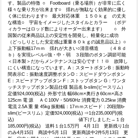
す。製品の特徴 ○ Footboard（乗る場所）が非常に広く
様々な乗り方が出来ます○ 揺れが無駄なく効果的に優し
く体に伝わります○ 最大対応体重 １５０ｋｇ の丈夫
な構造○ 宇宙をイメージしたスタイルとカラー （ボデ
ィカラーはロッド数によりオーダー出来ます） ○ 外
国製の従来商品以上の安定性を開発し、軽量化に成功
（どっしりとした安定感は重量８０ｋｇの誠意品以上）○
上下振動幅17ｍｍ 揺れが大きい○清音構造 （４８ｄ
ｂ）を実現レベル○強・中・弱 ３段階のボタン調節可能
＜日本製＞だからメンテナンスは安心です！！※ 故障し
にくい構造になっています。A：スタートボタンB：振動時
間表示C：振動速度調整ボタンD：スピードダウンボタン
E：スピードアップボタン F：ストップボタン G：ワンタ
ッチステップボタン製品仕様 製品名 b-slim(ビースリム）
定価924,000(税込) 外形寸法 幅68cm×奥行き60cm×高さ
125cm 電 源 ＡＣ100V・50/60Hz 消費電力 0.25kw 消費
電流 2.5A 重 量 45kg 振動幅：17ｍｍスピード：20段階b-
slim(ビースリム）定価924,000(税込) ⇒1台235,000円(税
込) 値下げしました→１台
185,000円(税込) 送料１台1.5万円 4月 1日 更新残り1台
のみ4月15日 商談中5月 1日 更新商談中2件5月13日 更