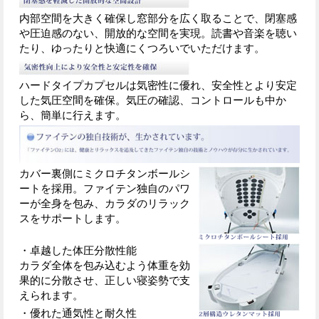
内部空間を大きく確保し窓部分を広く取ることで、閉塞感
や圧迫感のない、開放的な空間を実現。読書や音楽を聴い
たり、ゆったりと快適にくつろいでいただけます。
ハードタイプカプセルは気密性に優れ、安全性とより安定
した気圧空間を確保。気圧の確認、コントロールも中か
ら、簡単に行えます。
カバー裏側にミクロチタンボールシ
ートを採用。ファイテン独自のパワ
ーが全身を包み、カラダのリラック
スをサポートします。
・卓越した体圧分散性能
カラダ全体を包み込むよう体重を効
果的に分散させ、正しい寝姿勢で支
えられます。
・優れた通気性と耐久性