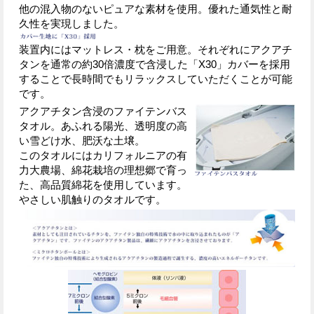
他の混入物のないピュアな素材を使用。優れた通気性と耐
久性を実現しました。
装置内にはマットレス・枕をご用意。それぞれにアクアチ
タンを通常の約30倍濃度で含浸した「X30」カバーを採用
することで長時間でもリラックスしていただくことが可能
です。
アクアチタン含浸のファイテンバス
タオル。あふれる陽光、透明度の高
い雪どけ水、肥沃な土壌。
このタオルにはカリフォルニアの有
力大農場、綿花栽培の理想郷で育っ
た、高品質綿花を使用しています。
やさしい肌触りのタオルです。