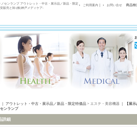
 ツインキノセンランプ アウトレット・中古・展示品／新品・限定
｜
商品検
ご利用案内
お問い合せ
販売と卸-(株)神戸メディケア-
｜ アウトレット・中古・展示品／新品・限定特価品 >
エステ・美容機器
｜
【展示品
センランプ
品詳細