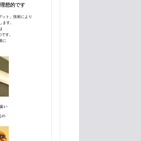
理想的です
プット」技術により
します。
は
のです。
後に