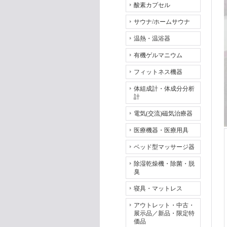
酸素カプセル
サウナ/ホームサウナ
温熱・温浴器
有機ゲルマニウム
フィットネス機器
体組成計・体成分分析
計
電気(交流)磁気治療器
医療機器・医療用具
ベッド型マッサージ器
除湿乾燥機・除菌・脱
臭
寝具・マットレス
アウトレット・中古・
展示品／新品・限定特
価品