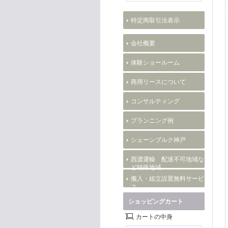
特定商取引法表示
会社概要
体験ショールーム
商用リースについて
コンサルティング
プランニング例
シェーンブルク神戸
西濃運輸 配達不可地域な
ど特殊地域
搬入・組立設置無料サービ
ス
ショッピングカート
カートの中身