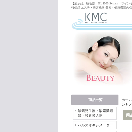
【展示品】脱毛器 IFL i300 System
特価品 エステ・美容機器 美容・健康機器の格安
商品一覧
ホーム
ンキノ
酸素発生器・酸素濃縮
商
器・酸素吸入器
パルスオキシメーター