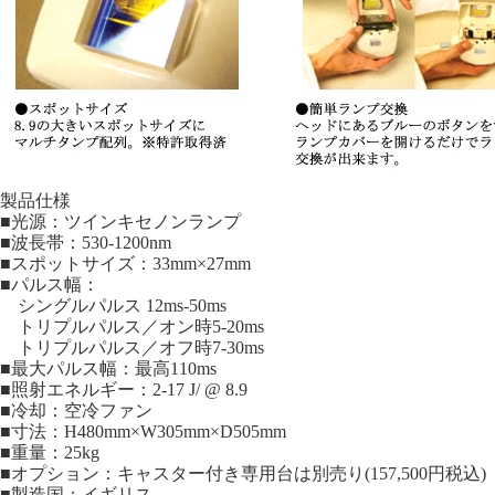
製品仕様
■光源：ツインキセノンランプ
■波長帯：530-1200nm
■スポットサイズ：33mm×27mm
■パルス幅：
シングルパルス 12ms-50ms
トリプルパルス／オン時5-20ms
トリプルパルス／オフ時7-30ms
■最大パルス幅：最高110ms
■照射エネルギー：2-17 J/ @ 8.9
■冷却：空冷ファン
■寸法：H480mm×W305mm×D505mm
■重量：25kg
■オプション：キャスター付き専用台は別売り(157,500円税込)
■製造国：イギリス