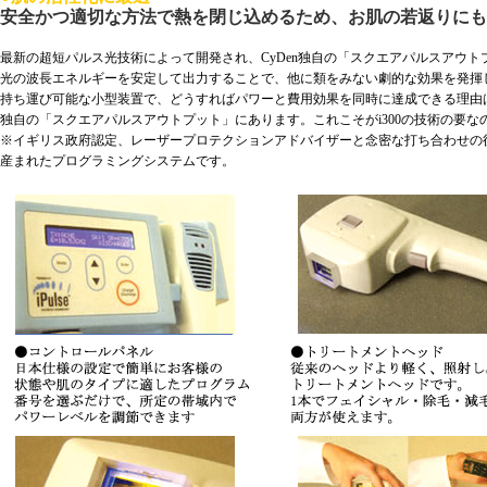
安全かつ適切な方法で熱を閉じ込めるため、お肌の若返りにも
最新の超短パルス光技術によって開発され、CyDen独自の「スクエアパルスアウト
光の波長エネルギーを安定して出力することで、他に類をみない劇的な効果を発揮
持ち運び可能な小型装置で、どうすればパワーと費用効果を同時に達成できる理由
独自の「スクエアパルスアウトプット」にあります。これこそがi300の技術の要な
※イギリス政府認定、レーザープロテクションアドバイザーと念密な打ち合わせの
産まれたプログラミングシステムです。