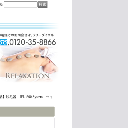
索
:
】脱毛器 IFL i300 System ツイ