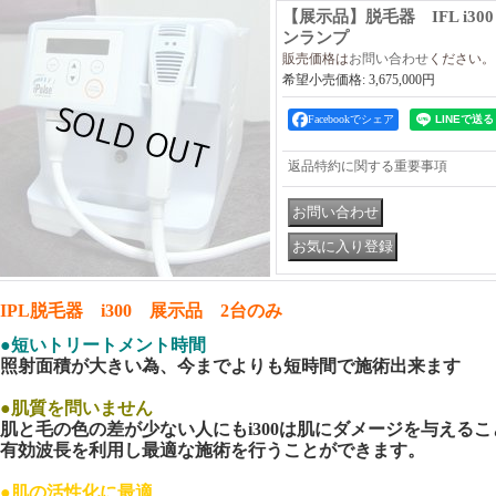
【展示品】脱毛器 IFL i300
ンランプ
販売価格は
お問い合わせ
ください。
希望小売価格
:
3,675,000円
Facebookでシェア
返品特約に関する重要事項
IPL脱毛器 i300 展示品 2台のみ
●短いトリートメント時間
照射面積が大きい為、今までよりも短時間で施術出来ます
●肌質を問いません
肌と毛の色の差が少ない人にもi300は肌にダメージを与えるこ
有効波長を利用し最適な施術を行うことができます。
●肌の活性化に最適