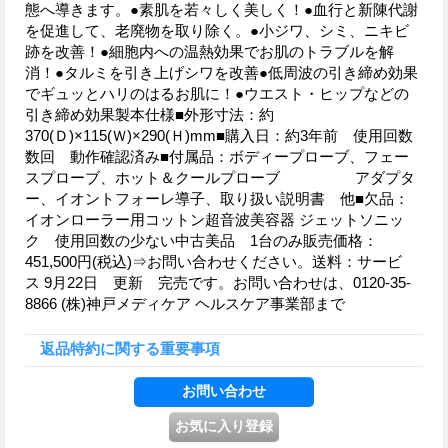
態へ導きます。●素肌を若々しく美しく！●血行と新陳代謝
を促進して、老廃物を取り除く。●小ジワ、シミ、ニキビ
跡を改善！●細胞内への温熱効果でお肌のトラブルを解
消！●タルミを引き上げシワを改善●低周波の引き締め効果
でギュッとハリのはるお肌に！●ウエスト・ヒップなどの
引き締め効果製本仕様■外形寸法：約
370(Ｄ)×115(Ｗ)×290(Ｈ)mm■購入日：約3年前 使用回数
数回 動作確認済み■付属品：ボディープローブ、フェー
スプローブ、ホット＆クールプローブ アダプタ
ー、イオントフォーレ導子、取り扱い説明書 他■欠品：
イオンローラー用コットン超音波美容器 ジェットソニッ
ク 使用回数の少ない中古美品 1台のみ販売価格：
451,500円(税込)⇒お問い合わせください。送料：サービ
ス 9月22日 更新 完売です。お問い合わせは、0120-35-
8866 (株)神戸メディケア ヘルスケア事業部まで
返品特約に関する重要事項