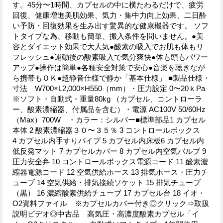
す。45分〜1時間、カプセルの中に横たわるだけで、疲労
回復、健康増進美肌効果、気力・集中力向上効果、二日酔
い予防・回復効果を生み出す驚異的な健康機器です。 ソフ
トタイプな為、移動も簡単、搬入条件を問いません。●美
容とダイエット効果で大人気●酸素の吸入でお肌も体もリ
フレッシュ●運動後の酸素吸入で気分爽快●体も頭もパワー
アップ●操作は簡単●各種安全対策で安心●音楽を聴きなが
ら携帯もＯＫ●超静音仕様で静か「基本仕様」 ■製品仕様・
寸法 W700×L2,000×H550（mm）・圧力設定 0〜20ｋPa
※ソフト・自動式・重量80kg （カプセル、コントローラ
ー、酸素濃縮器、付属品を含む）・電源 AC100V 50/60Hz
（Max）700W ・カラー：シルバー■標準部品1 カプセル
本体 2 酸素濃縮器３０〜３５％ 3 コントロールボックス
4 カプセル内手すりパイプ 5 カプセル内床板6 カプセル内
低反発マット 7 カプセルカバー 8 カプセル内空気バルブ 9
圧力安全弁 10 コントロールボックス電源コード 11 酸素濃
縮器電源コード 12 空気供給ホース 13 排気ホース・圧力チ
ューブ 14 空気供給・排気接続ソケット 15 排気チューブ
（黒） 16 濃縮酸素供給チューブ 17 カプセル台 18 イオ・
O2資料ファイル ※カプセルカバー付き◎クリック⇒取扱
説明ビデオ◎中古品 高気圧・高濃度酸素カプセル「イ