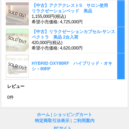
【中古】アクアクレストS サロン使用
リラクゼーションベッド 美品
1,155,000円
(税込)
希望小売価格
:
4,725,000円
【中古】リラクゼーションカプセル-サンス
ペクトラ 美品 2台入荷
420,000円
(税込)
希望小売価格
:
4,620,000円
HYBRID OXY80RF ハイブリッド・オキ
シ－80RF
レビュー
0
件
ホーム
|
ショッピングカート
特定商取引法表示
|
ご利用案内
PCサイト