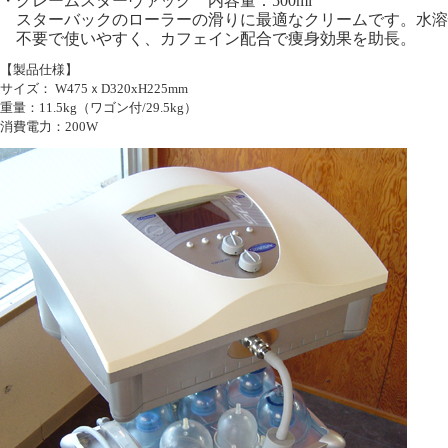
・クレームスターヴァック 内容量：500ml
スターバックのローラーの滑りに最適なクリームです。水溶
不要で使いやすく、カフェイン配合で痩身効果を助長。
ス
【製品仕様】
サイズ： W475ｘD320xH225mm
重量：11.5kg（ワゴン付/29.5kg）
消費電力：200W