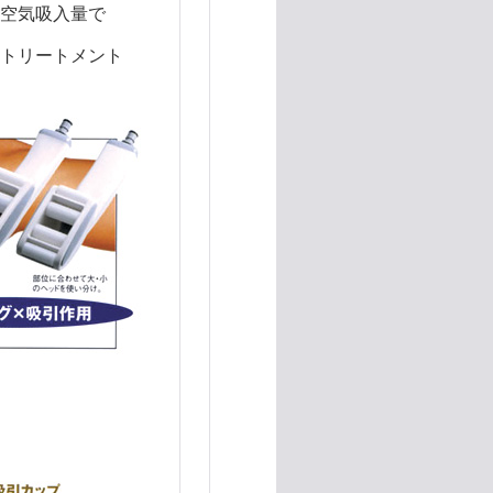
空気吸入量で
トトリートメント
ァックSP2