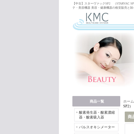
【中古】スターヴァックSP2 （STARVAC
テ・美容機器 美容・健康機器の格安販売と卸-(
商品一覧
ホーム
SP2）
酸素発生器・酸素濃縮
商
器・酸素吸入器
パルスオキシメーター