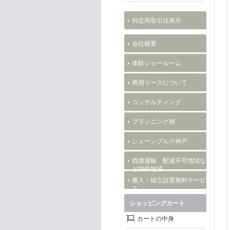
特定商取引法表示
会社概要
体験ショールーム
商用リースについて
コンサルティング
プランニング例
シェーンブルク神戸
西濃運輸 配達不可地域な
ど特殊地域
搬入・組立設置無料サービ
ス
ショッピングカート
カートの中身