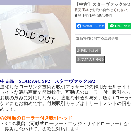
【中古】スターヴァックSP2 （
販売価格は
お問い合わせ
ください。
希望小売価格
:
997,500円
Facebookでシェア
返品特約に関する重要事項
中古品 STARVAC SP2 スターヴァックSP2
進化したローリング技術と吸引マッサージの作用がセルライト
ワイドな液晶画面で簡単操作。可動式のローラー付、吸引ヘッド
お肌の厚みに対応しながら、適度な刺激を与え、吸引+ローラ
ケアにもお勧めです。付属吸引カップはトリートメントの幅を
めます。
◎2種類のローラー付き吸引ヘッド
・3つの機能（可動式ローラー・エッジ・サイドローラー）が
厚みに合わせて、柔軟に対応します。