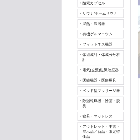
酸素カプセル
サウナ/ホームサウナ
温熱・温浴器
有機ゲルマニウム
フィットネス機器
体組成計・体成分分析
計
電気(交流)磁気治療器
医療機器・医療用具
ベッド型マッサージ器
除湿乾燥機・除菌・脱
臭
寝具・マットレス
アウトレット・中古・
展示品／新品・限定特
価品