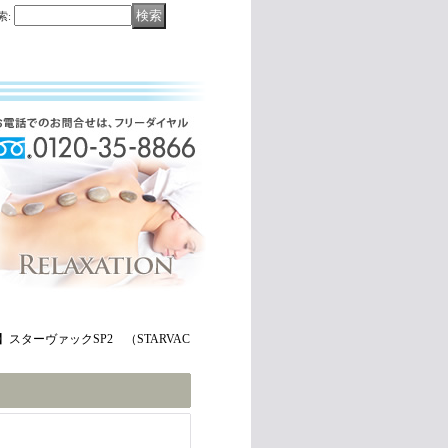
索
:
】スターヴァックSP2 （STARVAC