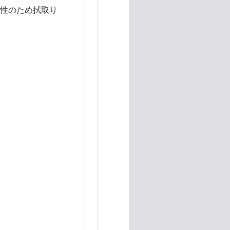
性のため拭取り
ターヴァックSP2