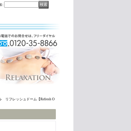
索
:
 リフレッシュドーム【Refresh O