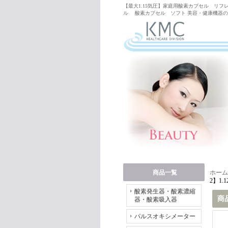
【最大1.15気圧】家庭用酸素カプセル リフレッシュ
ル 酸素カプセル ソフト 美容・健康機器の格
商品一覧
ホーム
2】1.
酸素発生器・酸素濃縮
商
器・酸素吸入器
パルスオキシメーター