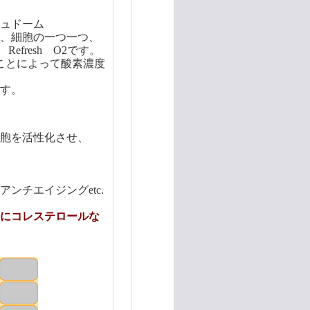
ュドーム
、細胞の一つ一つ、
fresh O2です。
ことによって酸素濃度
す。
胞を活性化させ、
ンチエイジングetc.
コレステロールな