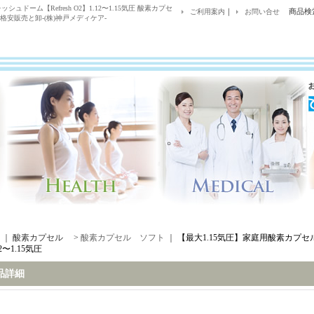
ドーム【Refresh O2】1.12〜1.15気圧 酸素カプセ
｜
商品検
ご利用案内
お問い合せ
安販売と卸-(株)神戸メディケア-
｜ 酸素カプセル >
酸素カプセル ソフト
｜
【最大1.15気圧】家庭用酸素カプセル
12〜1.15気圧
品詳細