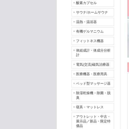
酸素カプセル
サウナ/ホームサウナ
温熱・温浴器
有機ゲルマニウム
フィットネス機器
体組成計・体成分分析
計
電気(交流)磁気治療器
医療機器・医療用具
ベッド型マッサージ器
除湿乾燥機・除菌・脱
臭
寝具・マットレス
アウトレット・中古・
展示品／新品・限定特
価品