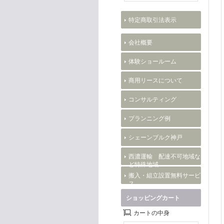
特定商取引法表示
会社概要
体験ショールーム
商用リースについて
コンサルティング
プランニング例
シェーンブルク神戸
西濃運輸 配達不可地域な
ど特殊地域
搬入・組立設置無料サービ
ス
ショッピングカート
カートの中身