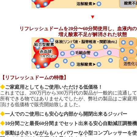
▼
リフレッシュドームを20分〜60分間使用し、血液内
増え酸素不足が解消された状態
【リフレッシュドームの特徴】
◆
ご家庭用としてもご使用いただける低価格！
これまでは、200万円から300万円代の製品が一般的に流通し
所有できる物ではありませんでしたが、弊社の製品はご家庭用
頂ける低価格で販売開始致しました。
◆
一人でのご使用にも安心な内部から開閉出来るジッパー
◆
10分間ごと最長60分間までセット出来る安心自動減圧調整
◆
振動は小さいながらもハイパワーな小型コンプレッサーを使