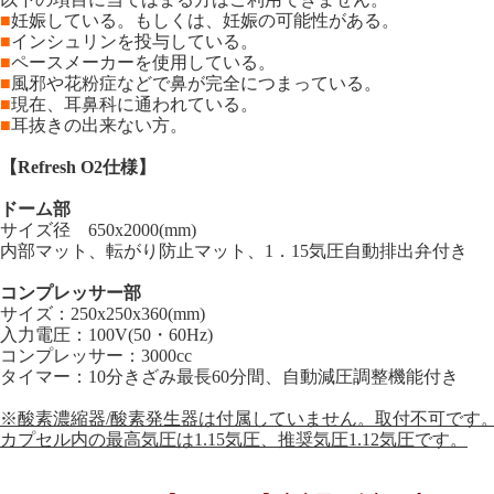
■
妊娠している。もしくは、妊娠の可能性がある。
■
インシュリンを投与している。
■
ペースメーカーを使用している。
■
風邪や花粉症などで鼻が完全につまっている。
■
現在、耳鼻科に通われている。
■
耳抜きの出来ない方。
【Refresh O2仕様】
ドーム部
サイズ径 650x2000(mm)
内部マット、転がり防止マット、1．15気圧自動排出弁付き
コンプレッサー部
サイズ：250x250x360(mm)
入力電圧：100V(50・60Hz)
コンプレッサー：3000cc
タイマー：10分きざみ最長60分間、自動減圧調整機能付き
※酸素濃縮器/酸素発生器は付属していません。取付不可です
カプセル内の最高気圧は1.15気圧、推奨気圧1.12気圧です。