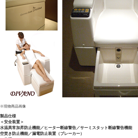
※現物商品画像
製品仕様
＜安全装置＞
水温異常加昇防止機能／ヒーター断線警告／サーミスタット断線警告機能
空焚き防止機能／漏電防止装置（ブレーカー）