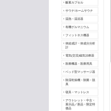
酸素カプセル
サウナ/ホームサウナ
温熱・温浴器
有機ゲルマニウム
フィットネス機器
体組成計・体成分分析
計
電気(交流)磁気治療器
医療機器・医療用具
ベッド型マッサージ器
除湿乾燥機・除菌・脱
臭
寝具・マットレス
アウトレット・中古・
展示品／新品・限定特
価品