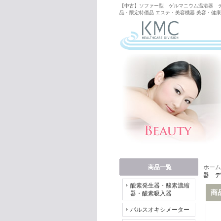
【中古】ソファー型 ゲルマニウム温浴器 デ
品・限定特価品 エステ・美容機器 美容・健康
商品一覧
ホーム
器 デ
酸素発生器・酸素濃縮
商
器・酸素吸入器
パルスオキシメーター