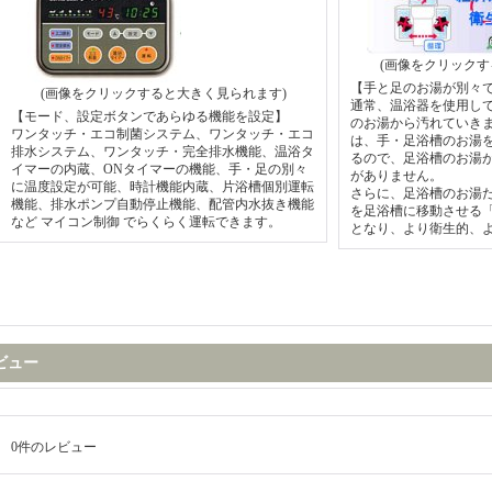
(画像をクリックす
【手と足のお湯が別々
(画像をクリックすると大きく見られます)
通常、温浴器を使用し
【モード、設定ボタンであらゆる機能を設定】
のお湯から汚れていき
ワンタッチ・エコ制菌システム、ワンタッチ・エコ
は、手・足浴槽のお湯
排水システム、ワンタッチ・完全排水機能、温浴タ
るので、足浴槽のお湯
イマーの内蔵、ONタイマーの機能、手・足の別々
がありません。
に温度設定が可能、時計機能内蔵、片浴槽個別運転
さらに、足浴槽のお湯
機能、排水ポンプ自動停止機能、配管内水抜き機能
を足浴槽に移動させる
など マイコン制御 でらくらく運転できます。
となり、より衛生的、
ビュー
0
件のレビュー