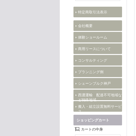
特定商取引法表示
会社概要
体験ショールーム
商用リースについて
コンサルティング
プランニング例
シェーンブルク神戸
西濃運輸 配達不可地域な
ど特殊地域
搬入・組立設置無料サービ
ス
ショッピングカート
カートの中身