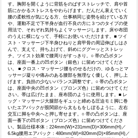
す。胸郭を開くように背筋をのばすストレッチで、肩や首
筋にかかるストレスをやわらげます。だんだん衰えていく
腰の柔軟性が気になる方、仕事柄同じ姿勢を続けている方
や、運動不足で下半身が血行不良の方に３つのタイプの使
用法で、それぞれ気持ちよくマッサージします。床や布団
のうえに横になって、手軽にお使いいただけます。■ ツイ
スト・マッサージ下半身ひねりと肩甲骨の周辺伸ばしはさ
んで、支えて、持ち上げて、斜めにググーッとストレッ
チ。ツイスト効果で腰周りがすっきり。○ 帯の凸ボタン
は、座面一番上の凹ボタン（銀色）に留めつけてくださ
い。 ■ クロス・マッサージ腰をのせるだけの、ゆるっとマ
ッサージ凝りや痛みのある腰部を無理なく優しく、押し上
げます。負担の少ないバランス調整です。○ 帯の凸ボタン
は、座面中央の凹ボタン（ブロンズ色）に留めつけてくだ
さい。帯は広げたまま、座布団のように使用します。■ レ
ッグ・マッサージ大腿部をギュッと締める圧迫モミ脚に巻
いたエアバックが股関節から太ももをしぼるように、左右
交互に脚を中央へと押し寄せます。○ 帯の凸ボタンは、座
面一番下の凹ボタン（ブロンズ色）に留めつけてくださ
い。製品仕様本体：224mm(W)×231mm(D)×306mm(H)／
6.5kg腰用エアバック：480mm(W)×820mm(D)×85mm(H)／