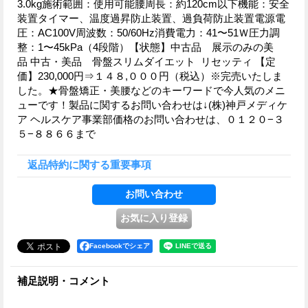
3.0kg施術範囲：使用可能腰周長：約120cm以下機能：安全
装置タイマー、温度過昇防止装置、過負荷防止装置電源電
圧：AC100V周波数：50/60Hz消費電力：41〜51Ｗ圧力調
整：1〜45kPa（4段階）【状態】中古品 展示のみの美
品 中古・美品 骨盤スリムダイエット リセッティ 【定
価】230,000円⇒１４８,０００円（税込）※完売いたしま
した。★骨盤矯正・美腰などのキーワードで今人気のメニ
ューです！製品に関するお問い合わせは↓(株)神戸メディケ
ア ヘルスケア事業部価格のお問い合わせは、０１２０−３
５−８８６６まで
返品特約に関する重要事項
Facebookでシェア
補足説明・コメント