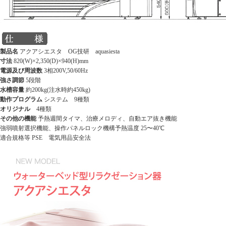
製品名
アクアシエスタ OG技研 aquasiesta
寸法
820(W)×2,350(D)×940(H)mm
電源及び周波数
3相200V,50/60Hz
強さ調節
5段階
水槽容量
約200kg(注水時約450kg)
動作プログラム
システム 9種類
オリジナル
4種類
その他の機能
予熱週間タイマ、治療メロディ、自動エア抜き機能
強弱噴射選択機能、操作パネルロック機構予熱温度 25〜40℃
適合規格等 PSE 電気用品安全法