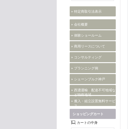
特定商取引法表示
会社概要
体験ショールーム
商用リースについて
コンサルティング
プランニング例
シェーンブルク神戸
西濃運輸 配達不可地域な
ど特殊地域
搬入・組立設置無料サービ
ス
ショッピングカート
カートの中身