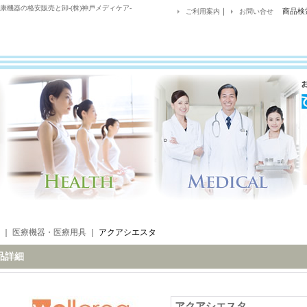
康機器の格安販売と卸-(株)神戸メディケア-
｜
商品検
ご利用案内
お問い合せ
｜
医療機器・医療用具
｜
アクアシエスタ
品詳細
アクアシエスタ