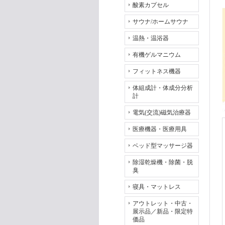
酸素カプセル
サウナ/ホームサウナ
温熱・温浴器
有機ゲルマニウム
フィットネス機器
体組成計・体成分分析
計
電気(交流)磁気治療器
医療機器・医療用具
ベッド型マッサージ器
除湿乾燥機・除菌・脱
臭
寝具・マットレス
アウトレット・中古・
展示品／新品・限定特
価品