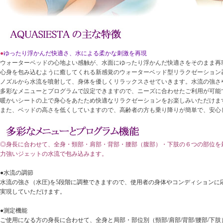
●
ゆったり浮かんだ快適さ、水による柔かな刺激を再現
ウォーターベッドの心地よい感触が、水面にゆったり浮かんだ快適さをそのまま再
心身を包み込むように癒してくれる新感覚のウォーターベッド型リラクゼーション
ノズルから水流を噴射して、身体を優しくリラックスさせていきます。水流の強さ
多彩なメニューとプログラムで設定できますので、ニーズに合わせたご利用が可能
暖かいシートの上で身心をあたため快適なリラクゼーションをお楽しみいただけま
また、ベッドの高さを低くしていますので、高齢者の方も乗り降りが簡単で、安心
◎身長に合わせて、全身・頸部・肩部・背部・腰部（腹部）・下肢の６つの部位を
力強いジェットの水流で包み込みます。
●水流の調節
水流の強さ（水圧)を5段階に調整できますので、使用者の身体やコンディションに
実現していただけます。
●測定機能
ご使用になる方の身長に合わせて、全身と局部・部位別（頸部/肩部/背部/腰部/下肢