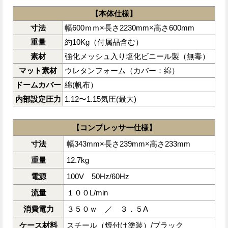
【本体仕様】
寸法
幅600ｍｍ×長さ2230mm×高さ600mm
重量
約10Kg（付属品含む）
素材
強化メッシュ入り塩化ビニール製（無毒）
マット素材
ウレタンフォーム（カバー：綿）
ドームカバー
綿(帆布）
内部設定圧力
1.12〜1.15気圧(最大)
【コンプレッサー仕様】
寸法
幅343mm×長さ239mm×高さ233mm
重量
12.7kg
電源
100V 50Hz/60Hz
流量
１００L/min
消費電力
３５０ｗ ／ ３．５A
ケース材料
スチール（焼付け塗装）/ブラック