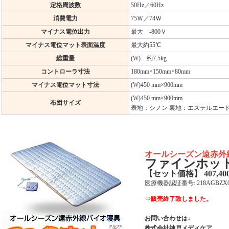
定格周波数
50Hz／60Hz
消費電力
75Ｗ／74Ｗ
マイナス電位出力
最大 -800Ｖ
マイナス電位マット表面温度
最大約55℃
総重量
(W) 約7.5kg
コントローラ寸法
180mm×150mm×80mm
マイナス電位マット寸法
(W)450 mm×900mm
(W)450 mm×900mm
布団サイズ
表地：シノン 裏地：エステルエー
オールシーズン遠赤外
ファインホッ
【セット価格】
407,4
医療機器認証番号: 218AGBZX00
⇒販売終了致しました。
お問い合わせは↓
株式会社神戸メディケア