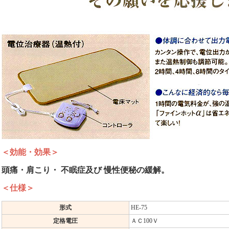
＜効能・効果＞
頭痛・肩こり・ 不眠症及び 慢性便秘の緩解。
＜仕様＞
形式
HE-75
定格電圧
ＡＣ100Ｖ