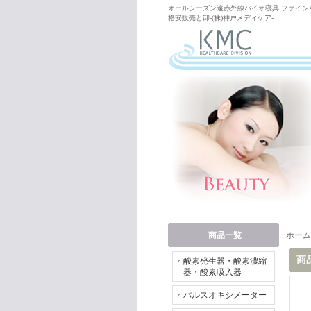
オールシーズン遠赤外線バイオ寝具 ファイン
格安販売と卸-(株)神戸メディケア-
商品一覧
ホーム
商
酸素発生器・酸素濃縮
器・酸素吸入器
パルスオキシメーター