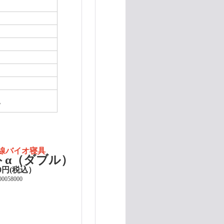
ド
線バイオ寝具
トα（ダブル）
00円(税込）
058000