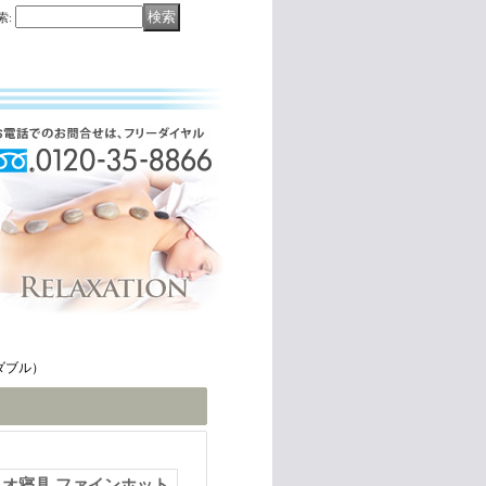
索
:
ダブル）
オ寝具 ファインホット