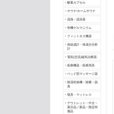
酸素カプセル
サウナ/ホームサウナ
温熱・温浴器
有機ゲルマニウム
フィットネス機器
体組成計・体成分分析
計
電気(交流)磁気治療器
医療機器・医療用具
ベッド型マッサージ器
除湿乾燥機・除菌・脱
臭
寝具・マットレス
アウトレット・中古・
展示品／新品・限定特
価品