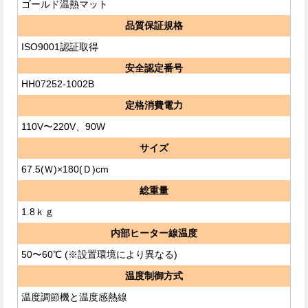
ゴールド温熱マット
品質保証規格
ISO9001認証取得
安全認定番号
HH07252-1002B
定格消費電力
110V〜220V、90W
サイズ
67.5(Ｗ)×180(Ｄ)cm
総重量
1.8ｋｇ
内部ヒーター線温度
50〜60℃ (※設置環境により異なる)
温度制御方式
温度調節機と温度感熱線