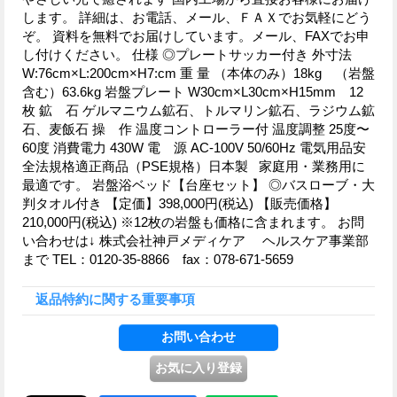
します。 詳細は、お電話、メール、ＦＡＸでお気軽にどう
ぞ。 資料を無料でお届けしています。メール、FAXでお申
し付けください。 仕様 ◎プレートサッカー付き 外寸法
W:76cm×L:200cm×H7:cm 重 量 （本体のみ）18kg （岩盤
含む）63.6kg 岩盤プレート W30cm×L30cm×H15mm 12
枚 鉱 石 ゲルマニウム鉱石、トルマリン鉱石、ラジウム鉱
石、麦飯石 操 作 温度コントローラー付 温度調整 25度〜
60度 消費電力 430W 電 源 AC-100V 50/60Hz 電気用品安
全法規格適正商品（PSE規格）日本製 家庭用・業務用に
最適です。 岩盤浴ベッド【台座セット】 ◎バスローブ・大
判タオル付き 【定価】398,000円(税込) 【販売価格】
210,000円(税込) ※12枚の岩盤も価格に含まれます。 お問
い合わせは↓ 株式会社神戸メディケア ヘルスケア事業部
まで TEL：0120-35-8866 fax：078-671-5659
返品特約に関する重要事項