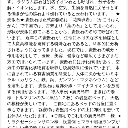
す。 ラジウム鉱石は別名イオン石とも呼ばれ、分子を分
解・イオン化します。水、空気、生物を自然に戻そうとす
る働きが他の鉱石より優れていると云われています。 ★
麦飯石★ 麦飯石は正式鉱物名は「花崗班岩」（かこうはん
がん）で中国では、古来より「薬の石」として用いられ、
形状が麦飯に似ていることから、麦飯石の名称で呼ばれて
います。 近年この麦飯石が、生命に不可欠な水を触媒とし
て大変高機能を発揮する特殊な石であると、科学的に分析
されるようになってきました。現在では、麦飯石の成分・
作用を利用して、医療、美容、健康など幅広くさまざまな
方面で用いられています。 麦飯石には浄化作用があり、空
気中の有害化学物質を吸収し脱臭効果に優れています。 水
に含まれている有害物質を除去し、人体に欠かせないミネ
ラル（カリウム。鉄。銅。ガンマン・マグネシウム）など
を溶出します。 麦飯石は遠赤外線・マイナスイオンを放射
する作用があります。 導入事例 ●鹿児島市 まきばの湯
様 トルマリンのみ（単品１２枚）の岩盤浴ベッド。 天然
の模様が美しいです。 ご自宅にあるベッドの台座に置く
事もできます。 就寝時は岩盤浴ベッドの上に布団を敷いて
お休みいただけます。 ●ご自宅でご利用の鹿児島市 I様 ●
リラクゼーションサロン様 設置例 ヒマラヤ岩塩ランプが
やさしい光で癒されます 国内工場から直接お客様にお届け