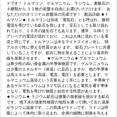
ドです！ トルマリン、ゲルマニウム、ラジウム、麦飯石の
４種類から １２枚の岩盤を自由にお選びいただけます。 あ
なただけのオリジナル岩盤浴の完成です！ 製品詳細 ★ト
ルマリン★ トルマリンは別名「電気石」とも呼ばれ、微弱
電流を帯びている鉱石を指します。宝石としても取り扱わ
れており、１０月の誕生石でもあります。通常、 0.06ミリ
アンペアの電流が流れており、これは人体に流れている電
流と同じです。トルマリンは水をマイナスイオン化し、弱
アルカリ性に替える性質があり ます。 鉱石プレートに共通
していることですが、鉱石に熱を加えることにより遠赤外
線を放射させます。 ★ゲルマニウム★ ゲルマニュウム
は希少性の高い亜金属の半導体物質です。ゲルマニュウム
は少量のエネルギー（体温）に反応しますが、他の半導体
は高エネルギー（高温、電流、電圧）を必要とします。ゲ
ルマニュウム温浴という言葉もよく耳にします。 半導体で
あるゲルマニュウムは３２℃以上になると電気を通す導体
となり、電気を帯びた物質と結合する性質があります。
★ラジウム★ ラジウム鉱石は微量の放射線を放出する鉱石
です。 地下水が放射性物質の地殻を通って湧いて出た温泉
がラジウム温泉です。この気体がラドンです。ラドンは呼
吸によって体内に取り込まれ、全身の細胞に刺激を与えま