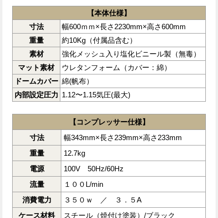
【本体仕様】
寸法
幅600ｍｍ×長さ2230mm×高さ600mm
重量
約10Kg（付属品含む）
素材
強化メッシュ入り塩化ビニール製（無毒）
マット素材
ウレタンフォーム（カバー：綿）
ドームカバー
綿(帆布）
内部設定圧力
1.12〜1.15気圧(最大)
【コンプレッサー仕様】
寸法
幅343mm×長さ239mm×高さ233mm
重量
12.7kg
電源
100V 50Hz/60Hz
流量
１００L/min
消費電力
３５０ｗ ／ ３．５A
ケース材料
スチール（焼付け塗装）/ブラック