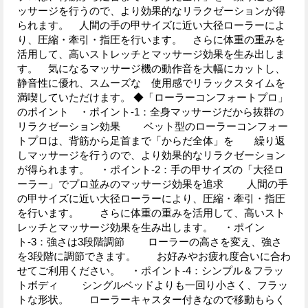
ッサージを行うので、より効果的なリラクゼーションが得
られます。 人間の手の甲サイズに近い大径ローラーによ
り、圧縮・牽引・指圧を行います。 さらに体重の重みを
活用して、高いストレッチとマッサージ効果を生み出しま
す。 気になるマッサージ機の動作音を大幅にカットし、
静音性に優れ、スムーズな 使用感でリラックスタイムを
満喫していただけます。 ◆「ローラーコンフォートプロ」
のポイント ・ポイント-1：全身マッサージだから抜群の
リラクゼーション効果 ベット型のローラーコンフォー
トプロは、背筋から足首まで「からだ全体」を 繰り返
しマッサージを行うので、より効果的なリラクゼーション
が得られます。 ・ポイント-2：手の甲サイズの「大径ロ
ーラー」でプロ並みのマッサージ効果を追求 人間の手
の甲サイズに近い大径ローラーにより、圧縮・牽引・指圧
を行います。 さらに体重の重みを活用して、高いスト
レッチとマッサージ効果を生み出します。 ・ポイン
ト-3：強さは3段階調節 ローラーの高さを変え、強さ
を3段階に調節できます。 お好みやお疲れ度合いに合わ
せてご利用ください。 ・ポイント-4：シンプル＆フラッ
トボディ シングルベッドよりも一回り小さく、フラッ
トな形状。 ローラーキャスター付きなので移動もらく