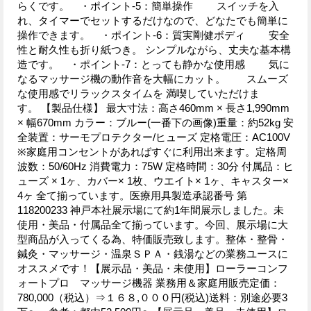
らくです。 ・ポイント-5：簡単操作 スイッチを入
れ、タイマーでセットするだけなので、どなたでも簡単に
操作できます。 ・ポイント-6：質実剛健ボディ 安全
性と耐久性も折り紙つき。 シンプルながら、丈夫な基本構
造です。 ・ポイント-7：とっても静かな使用感 気に
なるマッサージ機の動作音を大幅にカット。 スムーズ
な使用感でリラックスタイムを 満喫していただけま
す。 【製品仕様】 最大寸法：高さ460mm × 長さ1,990mm
× 幅670mm カラー：ブルー(一番下の画像)重量：約52kg 安
全装置：サーモプロテクター/ヒューズ 定格電圧：AC100V
※家庭用コンセントがあればすぐに利用出来ます。定格周
波数：50/60Hz 消費電力：75W 定格時間：30分 付属品：ヒ
ューズ × 1ヶ、カバー× 1枚、ウエイト× 1ヶ、キャスター×
4ヶ 全て揃っています。医療用具製造承認番号 第
118200233 神戸本社展示場にて約1年間展示しました。未
使用・美品・付属品全て揃っています。今回、展示場に大
型商品が入ってくる為、特価販売致します。整体・整骨・
鍼灸・マッサージ・温泉ＳＰＡ・銭湯などの業務ユースに
オススメです！【展示品・美品・未使用】ローラーコンフ
ォートプロ マッサージ機器 業務用＆家庭用販売定価：
780,000（税込）⇒１６８,０００円(税込)送料：別途必要3