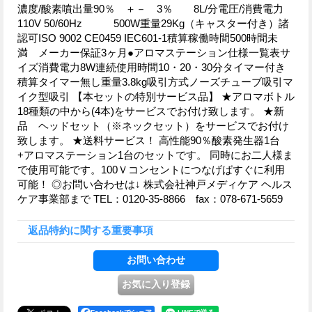
濃度/酸素噴出量90％ ＋－ 3％ 8L/分電圧/消費電力
110V 50/60Hz 500W重量29Kg（キャスター付き）諸
認可ISO 9002 CE0459 IEC601-1積算稼働時間500時間未
満 メーカー保証3ヶ月●アロマステーション仕様一覧表サ
イズ消費電力8W連続使用時間10・20・30分タイマー付き
積算タイマー無し重量3.8kg吸引方式ノーズチューブ吸引マ
イク型吸引 【本セットの特別サービス品】 ★アロマボトル
18種類の中から(4本)をサービスでお付け致します。 ★新
品 ヘッドセット（※ネックセット）をサービスでお付け
致します。 ★送料サービス！ 高性能90％酸素発生器1台
+アロマステーション1台のセットです。 同時にお二人様ま
で使用可能です。100Ｖコンセントにつなげばすぐに利用
可能！ ◎お問い合わせは↓ 株式会社神戸メディケア ヘルス
ケア事業部まで TEL：0120-35-8866 fax：078-671-5659
返品特約に関する重要事項