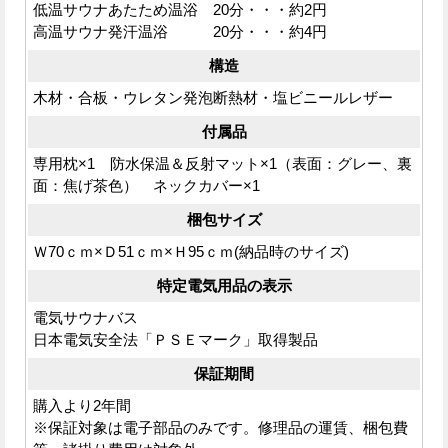
低温サウナあたため温浴 20分・・・約2円
高温サウナ発汗温浴 20分・・・約4円
構造
木材・合板・ウレタン発泡断熱材・塩ビニールレザー
付属品
専用枕×1 防水保温＆反射マット×1（表面：グレー、裏
面：焦げ茶色） ネックカバー×1
梱包サイズ
Ｗ70ｃｍ×Ｄ51ｃｍ×Ｈ95ｃｍ(納品時のサイズ)
特定電気用品の表示
電気サウナバス
日本電気安全法「ＰＳＥマーク」取得製品
保証期間
購入より2年間
※保証対象は電子部品のみです。修理品の運賃、梱包費