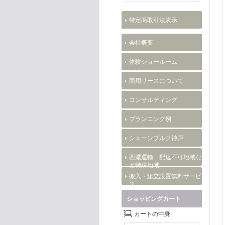
特定商取引法表示
会社概要
体験ショールーム
商用リースについて
コンサルティング
プランニング例
シェーンブルク神戸
西濃運輸 配達不可地域な
ど特殊地域
搬入・組立設置無料サービ
ス
ショッピングカート
カートの中身