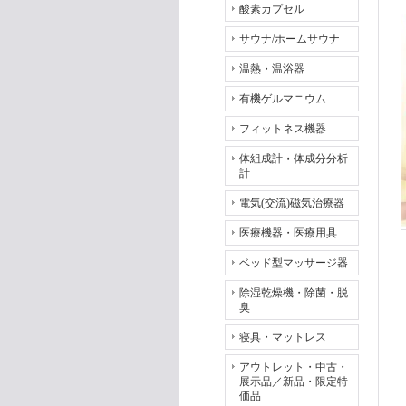
酸素カプセル
サウナ/ホームサウナ
温熱・温浴器
有機ゲルマニウム
フィットネス機器
体組成計・体成分分析
計
電気(交流)磁気治療器
医療機器・医療用具
ベッド型マッサージ器
除湿乾燥機・除菌・脱
臭
寝具・マットレス
アウトレット・中古・
展示品／新品・限定特
価品