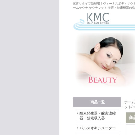
三折りタイプ新登場！ヴィーナスボディサウナI
ームサウナ サウナマット 美容・健康機器の格安
商品一覧
ホーム
ット/
酸素発生器・酸素濃縮
商
器・酸素吸入器
パルスオキシメーター