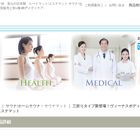
II 安心の日本製 ヒートマット/エステマット サウナ/ホ
｜
商品検
ご利用案内
お問い合せ
販売と卸-(株)神戸メディケア-
｜ サウナ/ホームサウナ >
サウナマット
｜
三折りタイプ新登場！ヴィーナスボディサ
エステマット
品詳細