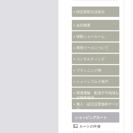
特定商取引法表示
会社概要
体験ショールーム
商用リースについて
コンサルティング
プランニング例
シェーンブルク神戸
西濃運輸 配達不可地域な
ど特殊地域
搬入・組立設置無料サービ
ス
ショッピングカート
カートの中身