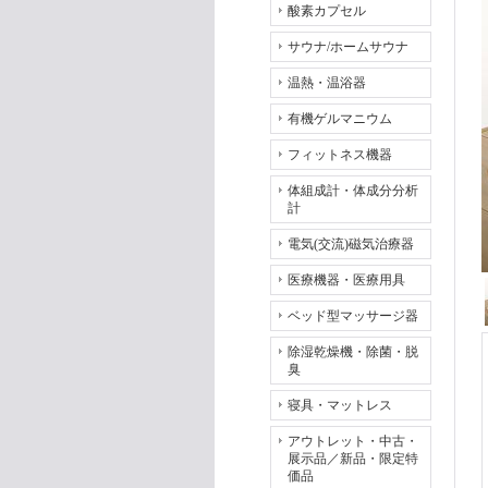
酸素カプセル
サウナ/ホームサウナ
温熱・温浴器
有機ゲルマニウム
フィットネス機器
体組成計・体成分分析
計
電気(交流)磁気治療器
医療機器・医療用具
ベッド型マッサージ器
除湿乾燥機・除菌・脱
臭
寝具・マットレス
アウトレット・中古・
展示品／新品・限定特
価品