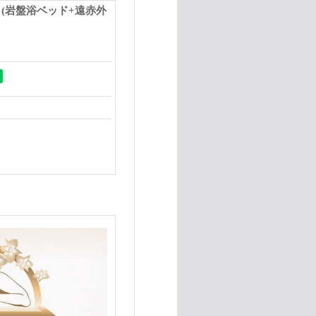
(岩盤浴ベッド+遠赤外