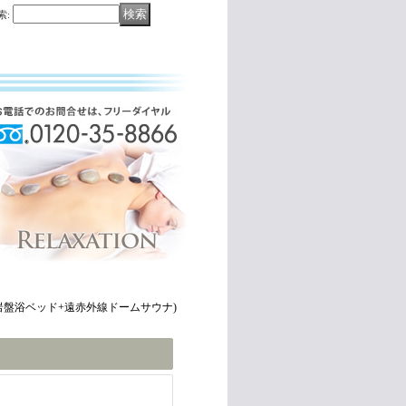
索
:
岩盤浴ベッド+遠赤外線ドームサウナ)