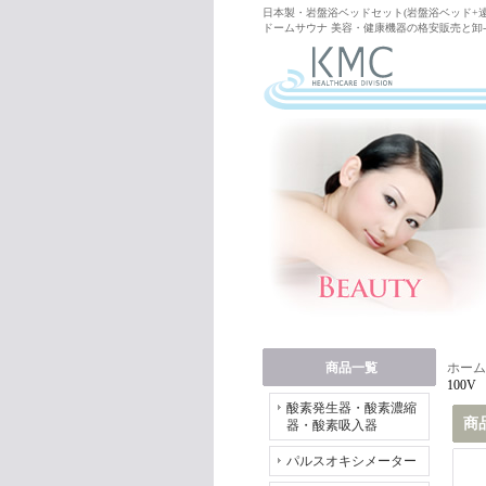
日本製・岩盤浴ベッドセット(岩盤浴ベッド+遠赤
ドームサウナ 美容・健康機器の格安販売と卸-(
商品一覧
ホーム
100V
酸素発生器・酸素濃縮
商
器・酸素吸入器
パルスオキシメーター