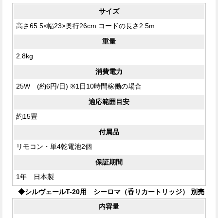
サイズ
高さ65.5×幅23×奥行26cm コードの長さ2.5m
重量
2.8kg
消費電力
25W (約6円/日) ※1日10時間稼働の場合
適応範囲目安
約15畳
付属品
リモコン・単4乾電池2個
保証期間
1年 日本製
◆シルヴェールT-20用 シーロマ（香りカートリッジ） 別売
内容量