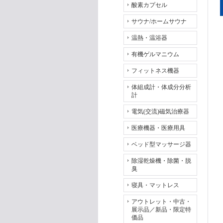
酸素カプセル
サウナ/ホームサウナ
温熱・温浴器
有機ゲルマニウム
フィットネス機器
体組成計・体成分分析
計
電気(交流)磁気治療器
医療機器・医療用具
ベッド型マッサージ器
除湿乾燥機・除菌・脱
臭
寝具・マットレス
アウトレット・中古・
展示品／新品・限定特
価品