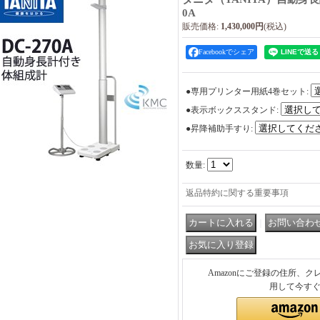
0A
販売価格
:
1,430,000円
(税込)
Facebookでシェア
●専用プリンター用紙4巻セット
:
●表示ボックススタンド
:
●昇降補助手すり
:
数量
:
返品特約に関する重要事項
｜
Amazonにご登録の住所、
用して今す