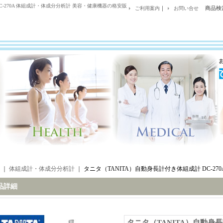
C-270A 体組成計・体成分分析計 美容・健康機器の格安販
｜
商品検
ご利用案内
お問い合せ
｜
体組成計・体成分分析計
｜
タニタ（TANITA）自動身長計付き体組成計 DC-270
品詳細
タニタ（TANITA）自動身長