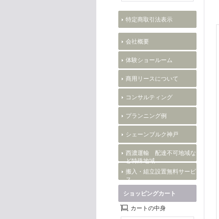
特定商取引法表示
会社概要
体験ショールーム
商用リースについて
コンサルティング
プランニング例
シェーンブルク神戸
西濃運輸 配達不可地域な
ど特殊地域
搬入・組立設置無料サービ
ス
ショッピングカート
カートの中身