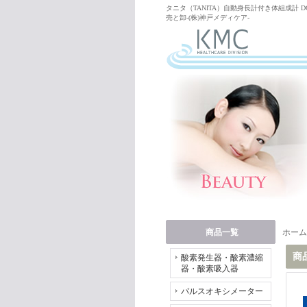
タニタ（TANITA）自動身長計付き体組成計 D
売と卸-(株)神戸メディケア-
商品一覧
ホーム
商
酸素発生器・酸素濃縮
器・酸素吸入器
パルスオキシメーター