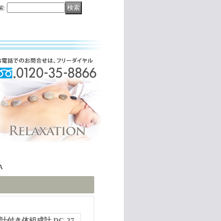
索
:
A
計付き体組成計 DC-27