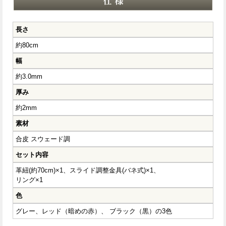
長さ
約80cm
幅
約3.0mm
厚み
約2mm
素材
合皮 スウェード調
セット内容
革紐(約70cm)×1、スライド調整金具(バネ式)×1、
リング×1
色
グレー、レッド（暗めの赤）、 ブラック（黒）の3色