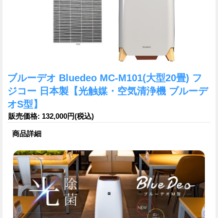
ブルーデオ Bluedeo MC-M101(大型20畳) フ
ジコー 日本製【光触媒・空気清浄機 ブルーデ
オS型】
販売価格
:
132,000円
(税込)
商品詳細