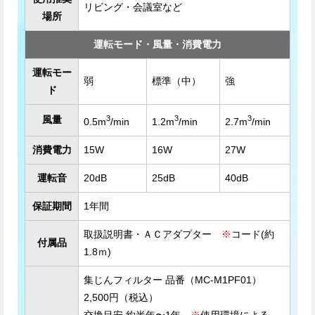
リビング・会議室など
場所
運転モード・風量・消費電力
運転モー
弱
標準（中）
強
ド
3
3
3
風量
0.5m
/min
1.2m
/min
2.7m
/min
消費電力
15W
16W
27W
運転音
20dB
25dB
40dB
保証期間
1年間
取扱説明書・ＡＣアダプター
※
コード(約
付属品
1.8ｍ)
集じんフィルター 品番（MC-M1PF01）
2,500円（税込）