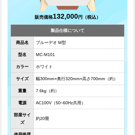
132,000
販売価格
円（税込）
製品仕様について
商品名
ブルーデオ M型
型名
MC-M101
カラー
ホワイト
サイズ
幅300mm×奥行320mm×高さ700mm（約）
重量
7.6kg（約）
電源
AC100V（50~60Hz共用）
部屋サイ
約20畳
ズ
使用推奨