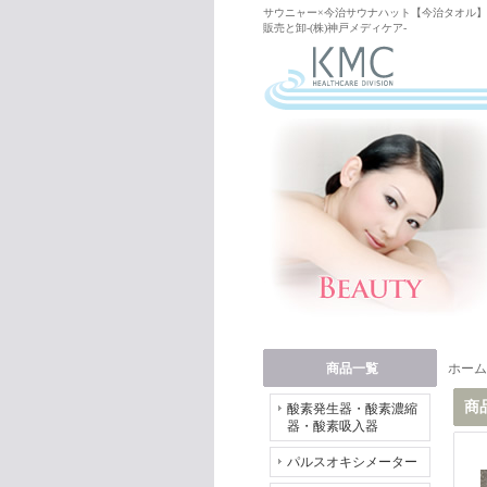
サウニャー×今治サウナハット【今治タオル】 
販売と卸-(株)神戸メディケア-
商品一覧
ホーム
商
酸素発生器・酸素濃縮
器・酸素吸入器
パルスオキシメーター