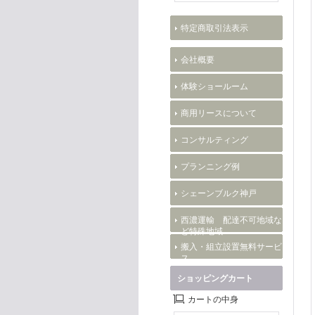
特定商取引法表示
会社概要
体験ショールーム
商用リースについて
コンサルティング
プランニング例
シェーンブルク神戸
西濃運輸 配達不可地域な
ど特殊地域
搬入・組立設置無料サービ
ス
ショッピングカート
カートの中身