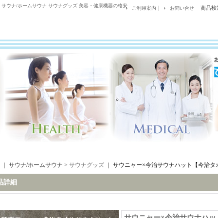
サウナ/ホームサウナ サウナグッズ 美容・健康機器の格安
｜
商品検
ご利用案内
お問い合せ
｜ サウナ/ホームサウナ >
サウナグッズ
｜
サウニャー×今治サウナハット【今治タ
品詳細
サウニャー×今治サウナハッ