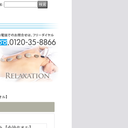
索
:
オル】
ト【今治タオル】