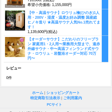
希望小売価格
:
1,155,000円
【中・高温サウナ】ロウリュ檜(ひのき)1人
用・200V・湿度・温度お好み調整 国産総
ヒノキ造り ★高温サウナ人気No.1売れてま
す！
1,139,600円
(税込)
【オーダーサウナ】こだわりのフリープラ
ン 家庭用1・2人用〜業務用大型まで、遠赤
外線サウナ・中〜高温フィンランド式サウ
ナ・ロウリュ・岩盤浴オーダー対応 70万
円〜
レビュー
0
件
ホーム
|
ショッピングカート
特定商取引法表示
|
ご利用案内
PCサイト